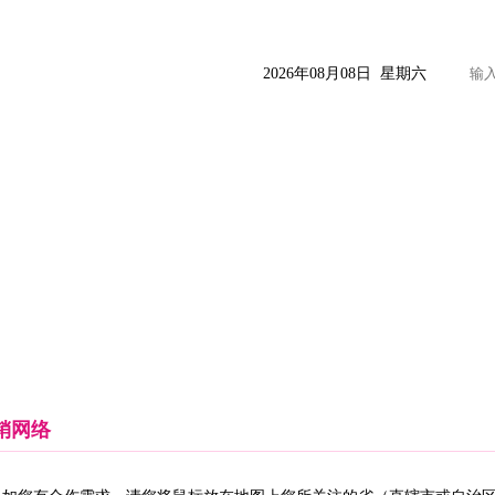
2026年08月08日 星期六
药品信息
临床释疑
营销指南
女娲健康
女娲天地
销网络