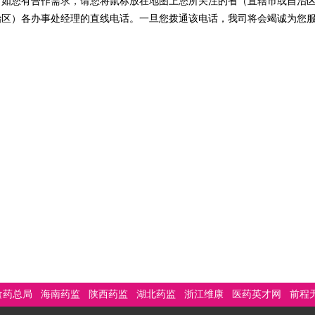
您有合作需求，请您将鼠标放在地图上您所关注的省（直辖市或自治区
治区）各办事处经理的直线电话。一旦您拨通该电话，我司将会竭诚为您
食药总局
海南药监
陕西药监
湖北药监
浙江维康
医药英才网
前程