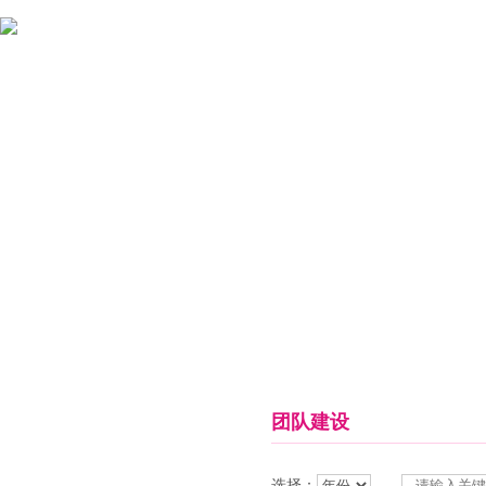
首页
关于女娲
新闻中心
药品信息
临床释疑
团队建设
营销指南
选择：