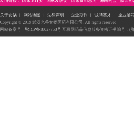
友情链接：
国家卫计委
国家发改委
国家食药总局
海南药监
陕西药
关于女娲
|
网站地图
|
法律声明
|
企业期刊
|
诚聘英才
|
企业邮
Copyright © 2019 武汉光谷女娲医药有限公司. All rights reserved
网站备案号：
鄂ICP备18027758号
互联网药品信息服务资格证书编号：(鄂)-非