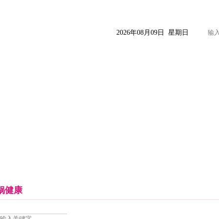
2026年08月09日 星期日
药品信息
临床释疑
营销指南
女娲健康
女娲天地
娲健康