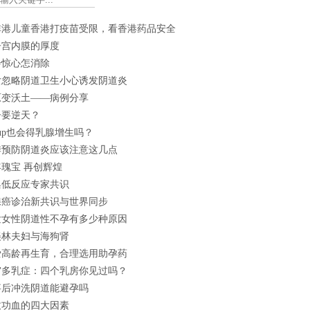
非港儿童香港打疫苗受限，看香港药品安全
子宫内膜的厚度
步惊心怎消除
女忽略阴道卫生小心诱发阴道炎
原变沃土——病例分享
子要逆天？
cup也会得乳腺增生吗？
季预防阴道炎应该注意这几点
瑰宝 再创辉煌
巢低反应专家共识
腺癌诊治新共识与世界同步
发女性阴道性不孕有多少种原因
美林夫妇与海狗肾
爱高龄再生育，合理选用助孕药
窝多乳症：四个乳房你见过吗？
事后冲洗阴道能避孕吗
致功血的四大因素