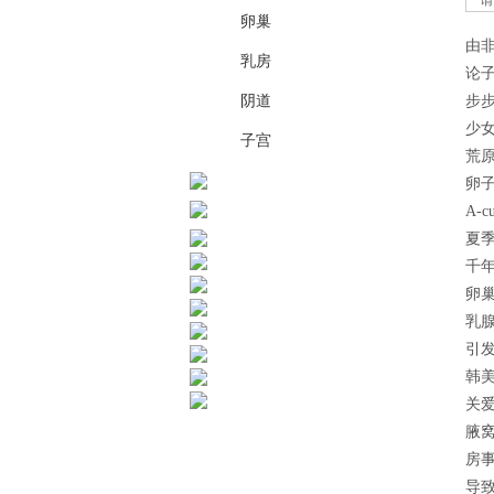
卵巢
由
乳房
论
阴道
步
少
子宫
荒
卵
A-
夏
千年
卵
乳
引
韩
关
腋
房
导