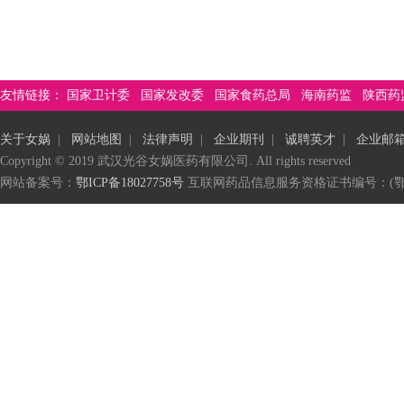
友情链接：
国家卫计委
国家发改委
国家食药总局
海南药监
陕西药
关于女娲
|
网站地图
|
法律声明
|
企业期刊
|
诚聘英才
|
企业邮
Copyright © 2019 武汉光谷女娲医药有限公司. All rights reserved
网站备案号：
鄂ICP备18027758号
互联网药品信息服务资格证书编号：(鄂)-非