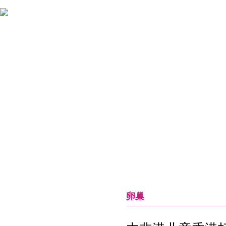
首页
关于女娲
新闻中心
药品信息
临床释疑
卵巢
女娲健康