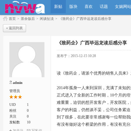
新贴
版块
喜欢
话题
女娲网
首页
>
茶余饭后
>
闲谈扯淡
>
《致药企》广西毕远龙读后感分享
« 返回列表
《致药企》广西毕远龙读后感分享
发布于：2015-12-15 10:28
读《致药企，请派个优秀的销售人员来》
admin
2014年孤身一人来到深圳，充满了未
管理员
正式进入了全新的工作时期，10个月的
难重重，迫切的想开发客户，开发医院，
UID
1
客户的利益，仍然谈不妥，公司任务紧迫
粉丝
0
关注
0
到了很多，在此要非常感谢每一位帮助我
发帖数
10
有没有做好这个桥梁的作用，有没有充分
加关注
写私信