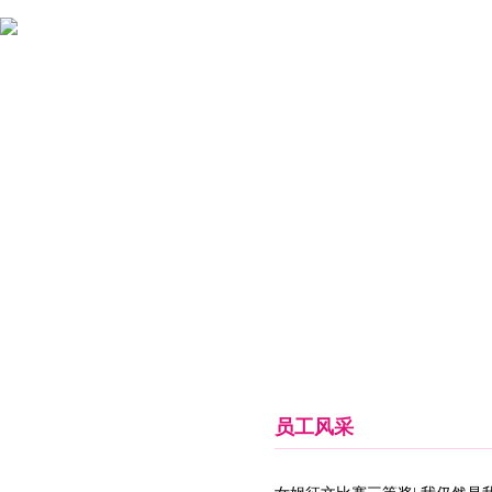
首页
关于女娲
新闻中心
药品信息
临床释疑
员工风采
女娲天地