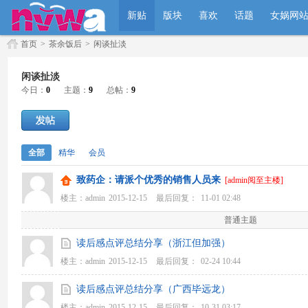
新贴
版块
喜欢
话题
女娲网
首页
>
茶余饭后
>
闲谈扯淡
闲谈扯淡
今日：
0
主题：
9
总帖：
9
全部
精华
会员
致药企：请派个优秀的销售人员来
[admin阅至主楼]
楼主：
admin
2015-12-15
最后回复：
11-01 02:48
普通主题
读后感点评总结分享（浙江但加强）
楼主：
admin
2015-12-15
最后回复：
02-24 10:44
读后感点评总结分享（广西毕远龙）
楼主：
admin
2015-12-15
最后回复：
10-31 03:17